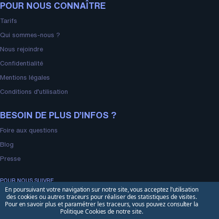
POUR NOUS CONNAÎTRE
Tarifs
Qui sommes-nous ?
Nous rejoindre
Confidentialité
Mentions légales
Conditions d’utilisation
BESOIN DE PLUS D’INFOS ?
Foire aux questions
Blog
Presse
POUR NOUS SUIVRE
En poursuivant votre navigation sur notre site, vous acceptez l’utilisation
des cookies ou autres traceurs pour réaliser des statistiques de visites.
Pour en savoir plus et paramétrer les traceurs, vous pouvez consulter la
Politique Cookies de notre site.
Design by LORD